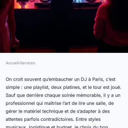
Accueil
›
Services
SERVICES
Choisir un DJ à Paris pour
On croit souvent qu’embaucher un DJ à Paris, c’est
simple : une playlist, deux platines, et le tour est joué.
animer vos événements festifs
Sauf que derrière chaque soirée mémorable, il y a un
professionnel qui maîtrise l’art de lire une salle, de
Nicet
•
04/06/2026 20:02
•
10 min de lecture
gérer le matériel technique et de s’adapter à des
attentes parfois contradictoires. Entre styles
musicaux, logistique et budget, le choix du bon