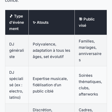
coince.
🎵 Type
🎯 Public
d'événe
✨ Atouts
visé
ment
Familles,
DJ
Polyvalence,
mariages,
générali
adaptation à tous les
anniversaire
ste
âges, set évolutif
s
DJ
Soirées
spéciali
Expertise musicale,
thématiques,
sé (ex :
fidélisation d’un
clubs,
electro,
public ciblé
afterworks
latino)
Discrétion,
Cadres,