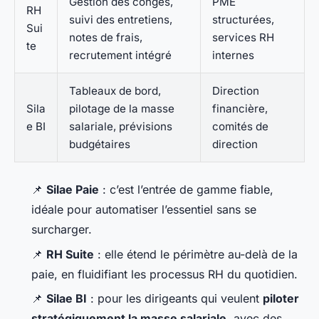
Gestion des congés,
PME
RH
suivi des entretiens,
structurées,
Sui
notes de frais,
services RH
te
recrutement intégré
internes
Tableaux de bord,
Direction
Sila
pilotage de la masse
financière,
e BI
salariale, prévisions
comités de
budgétaires
direction
📌
Silae Paie
: c’est l’entrée de gamme fiable,
idéale pour automatiser l’essentiel sans se
surcharger.
📌
RH Suite
: elle étend le périmètre au-delà de la
paie, en fluidifiant les processus RH du quotidien.
📌
Silae BI
: pour les dirigeants qui veulent
piloter
stratégiquement la masse salariale
, avec des