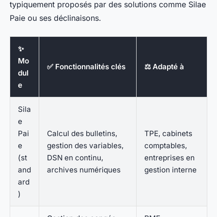
typiquement proposés par des solutions comme Silae
Paie ou ses déclinaisons.
✨
Mo
✅ Fonctionnalités clés
⚖️ Adapté à
dul
e
Sila
e
Pai
Calcul des bulletins,
TPE, cabinets
e
gestion des variables,
comptables,
(st
DSN en continu,
entreprises en
and
archives numériques
gestion interne
ard
)