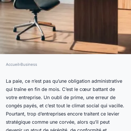
Accueil
›
Business
BUSINESS
Optimisez votre paie grâce à
La paie, ce n’est pas qu’une obligation administrative
qui traîne en fin de mois. C’est le cœur battant de
Silae, votre allié essentiel
votre entreprise. Un oubli de prime, une erreur de
congés payés, et c’est tout le climat social qui vacille.
Meissa
•
16/06/2026 15:11
•
12 min de lecture
Pourtant, trop d’entreprises encore traitent ce levier
stratégique comme une corvée, alors qu’il peut
devenir un atout de sérénité, de conformité et