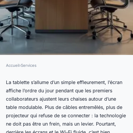
Accueil
›
Services
SERVICES
Choisissez le bon espace pour
La tablette s’allume d’un simple effleurement, l’écran
affiche l’ordre du jour pendant que les premiers
vos réunions à Lille
collaborateurs ajustent leurs chaises autour d’une
table modulable. Plus de câbles entremêlés, plus de
Nicet
•
25/05/2026 18:27
•
10 min de lecture
projecteur qui refuse de se connecter : la technologie
ne doit pas être un frein, mais un levier. Pourtant,
derrière les écrans et le Wi-Fi fluide, c’est bien