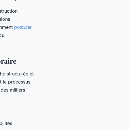
truction
sions
omment
postuler
qui
raire
e structurée et
t le processus
des milliers
ilités