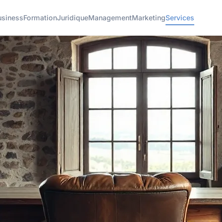
usiness
Formation
Juridique
Management
Marketing
Services