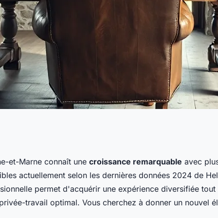
issions d'intérim en
ine-et-Marne connaît une
croissance remarquable
avec plu
ibles actuellement selon les dernières données 2024 de He
essionnelle permet d'acquérir une expérience diversifiée tou
 privée-travail optimal. Vous cherchez à donner un nouvel é