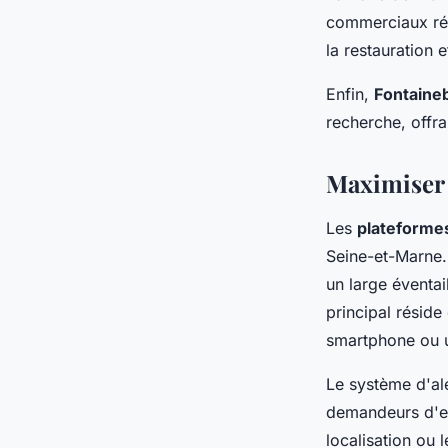
commerciaux rég
la restauration 
Enfin,
Fontaine
recherche, offra
Maximiser 
Les
plateformes
Seine-et-Marne.
un large éventai
principal résid
smartphone ou u
Le système d'ale
demandeurs d'em
localisation ou