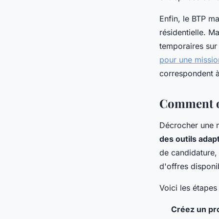
Enfin, le BTP m
résidentielle. M
temporaires su
pour une missio
correspondent à
Comment op
Décrocher une m
des outils adap
de candidature, 
d'offres disponi
Voici les étape
Créez un pro