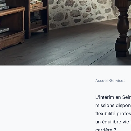
Accueil
›
Services
SERVICES
Métiers à saisir : m
L'intérim en Se
missions dispon
seine-et-marne
flexibilité prof
un équilibre vie
carrière ?