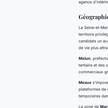
agence d'intéri
Géographie
La Seine-et-Mar
territoire privil
candidats un acc
de vie plus attra
Melun
, préfect
tertiaire et des 
commerciaux grâc
Meaux
s'impose
plateformes de 
temporaires dan
La zone de
Mar