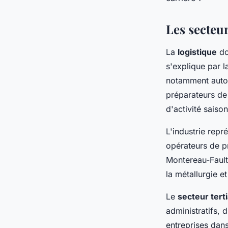
Aurélie
•
3 décembre 2025
•
7 min de lecture
Les secteur
La
logistique
do
s'explique par 
notamment autou
préparateurs de
d'activité saison
L'industrie repr
opérateurs de p
Montereau-Fault-
la métallurgie et
Le
secteur terti
administratifs, 
entreprises dans