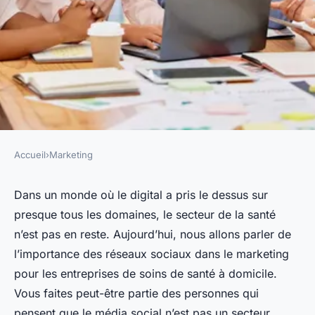
Accueil
›
Marketing
MARKETING
Quelles sont les meilleures
Dans un monde où le digital a pris le dessus sur
presque tous les domaines, le secteur de la santé
pratiques pour le marketing
n’est pas en reste. Aujourd’hui, nous allons parler de
des médias sociaux pour les
l’importance des réseaux sociaux dans le marketing
entreprises de soins de santé à
pour les entreprises de soins de santé à domicile.
domicile ?
Vous faites peut-être partie des personnes qui
pensent que le média social n’est pas un secteur