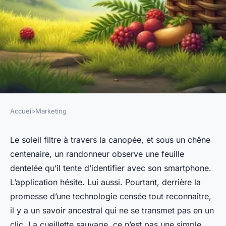
Accueil
›
Marketing
MARKETING
Révélez les secrets de la
Le soleil filtre à travers la canopée, et sous un chêne
centenaire, un randonneur observe une feuille
cueillette sauvage avec nos
dentelée qu’il tente d’identifier avec son smartphone.
formations
L’application hésite. Lui aussi. Pourtant, derrière la
promesse d’une technologie censée tout reconnaître,
Rémy
•
04/05/2026 17:37
•
11 min de lecture
il y a un savoir ancestral qui ne se transmet pas en un
clic. La cueillette sauvage, ce n’est pas une simple