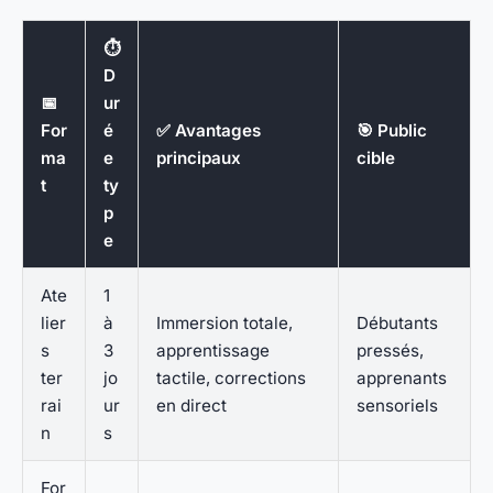
⏱️
D
📅
ur
For
é
✅ Avantages
🎯 Public
ma
e
principaux
cible
t
ty
p
e
Ate
1
lier
à
Immersion totale,
Débutants
s
3
apprentissage
pressés,
ter
jo
tactile, corrections
apprenants
rai
ur
en direct
sensoriels
n
s
For