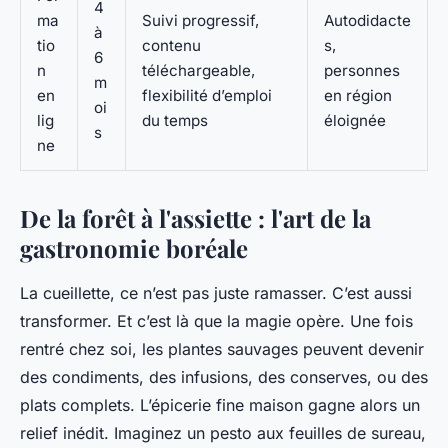
4
ma
Suivi progressif,
Autodidacte
à
tio
contenu
s,
6
n
téléchargeable,
personnes
m
en
flexibilité d’emploi
en région
oi
lig
du temps
éloignée
s
ne
De la forêt à l'assiette : l'art de la
gastronomie boréale
La cueillette, ce n’est pas juste ramasser. C’est aussi
transformer. Et c’est là que la magie opère. Une fois
rentré chez soi, les plantes sauvages peuvent devenir
des condiments, des infusions, des conserves, ou des
plats complets. L’épicerie fine maison gagne alors un
relief inédit. Imaginez un pesto aux feuilles de sureau,