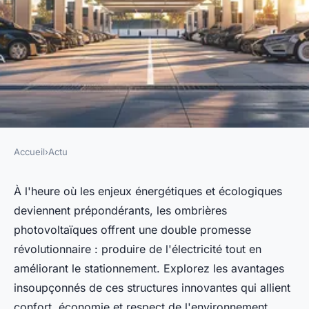
Accueil
›
Actu
ACTU
Ombrière photovoltaïque :
À l'heure où les enjeux énergétiques et écologiques
deviennent prépondérants, les ombrières
énergie et stationnement
photovoltaïques offrent une double promesse
révolutionnaire : produire de l'électricité tout en
Nicolas
•
13 juin 2024
•
3 min de lecture
améliorant le stationnement. Explorez les avantages
insoupçonnés de ces structures innovantes qui allient
confort, économie et respect de l'environnement.