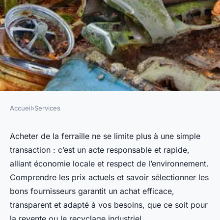
Accueil
›
Services
SERVICES
Achat de ferraille : profitez
Acheter de la ferraille ne se limite plus à une simple
transaction : c’est un acte responsable et rapide,
d'une reprise rapide et
alliant économie locale et respect de l’environnement.
responsable
Comprendre les prix actuels et savoir sélectionner les
bons fournisseurs garantit un achat efficace,
Aurélie
•
26 mai 2025
•
6 min de lecture
transparent et adapté à vos besoins, que ce soit pour
la revente ou le recyclage industriel.