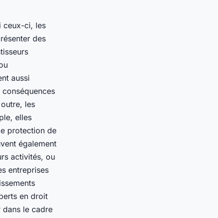
 ceux-ci, les
présenter des
tisseurs
 ou
ent aussi
es conséquences
outre, les
le, elles
de protection de
euvent également
rs activités, ou
les entreprises
tissements
erts en droit
r dans le cadre