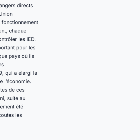
rangers directs
 Union
le fonctionnement
dant, chaque
trôler les IED,
portant pour les
que pays où ils
es
 qui a élargi la
de l’économie.
ntes de ces
i, suite au
lement été
toutes les