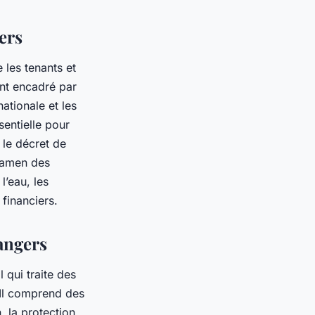
ers
 les tenants et
ent encadré par
ationale et les
sentielle pour
 le décret de
examen des
l’eau, les
 financiers.
rangers
 qui traite des
 Il comprend des
, la protection