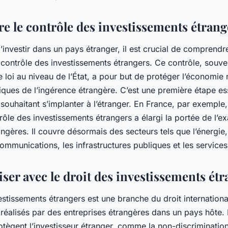
 les
angers directs?
 le contrôle des investissements étrang
 d’investir dans un pays étranger, il est crucial de comprendre
 contrôle des investissements étrangers. Ce contrôle, souv
 loi au niveau de l’État, a pour but de protéger l’économie n
iques de l’ingérence étrangère. C’est une première étape es
 souhaitant s’implanter à l’étranger. En France, par exemple,
rôle des investissements étrangers a élargi la portée de l’
angères. Il couvre désormais des secteurs tels que l’énergie, 
communications, les infrastructures publiques et les services
iser avec le droit des investissements ét
estissements étrangers est une branche du droit international
 réalisés par des entreprises étrangères dans un pays hôte.
otègent l’investisseur étranger, comme la non-discrimination