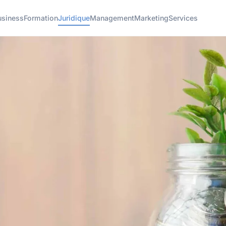
usiness
Formation
Juridique
Management
Marketing
Services