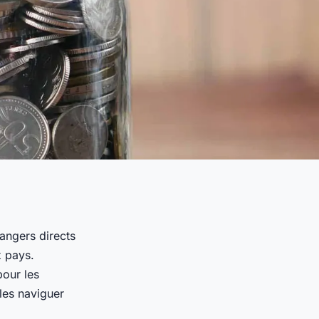
angers directs
x pays.
pour les
lles naviguer