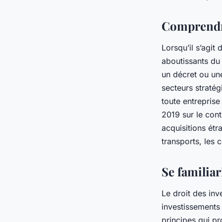
réglementations sur
investissements étr
Comprendre
Lorsqu’il s’agit
Sophie
•
22 janvier 2024
•
6 min de lecture
aboutissants du
un décret ou une
secteurs stratég
toute entreprise
2019 sur le cont
acquisitions étr
transports, les 
Se familiar
Le droit des inv
investissements
principes qui pr