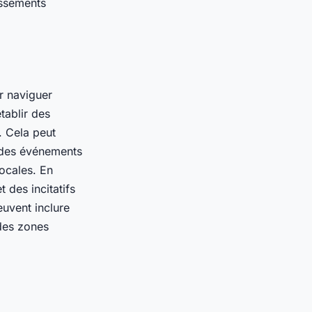
issements
ur naviguer
tablir des
. Cela peut
à des événements
locales. En
 des incitatifs
euvent inclure
 des zones