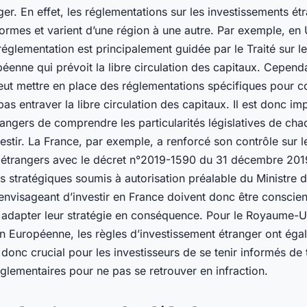
anger. En effet, les réglementations sur les investissements ét
ormes et varient d’une région à une autre. Par exemple, en
églementation est principalement guidée par le Traité sur 
éenne qui prévoit la libre circulation des capitaux. Cepen
t mettre en place des réglementations spécifiques pour con
 pas entraver la libre circulation des capitaux. Il est donc im
rangers de comprendre les particularités législatives de cha
estir. La France, par exemple, a renforcé son contrôle sur l
 étrangers avec le décret n°2019-1590 du 31 décembre 2019,
rs stratégiques soumis à autorisation préalable du Ministre 
envisageant d’investir en France doivent donc être conscie
adapter leur stratégie en conséquence. Pour le Royaume-Un
on Européenne, les règles d’investissement étranger ont éga
t donc crucial pour les investisseurs de se tenir informés de 
glementaires pour ne pas se retrouver en infraction.