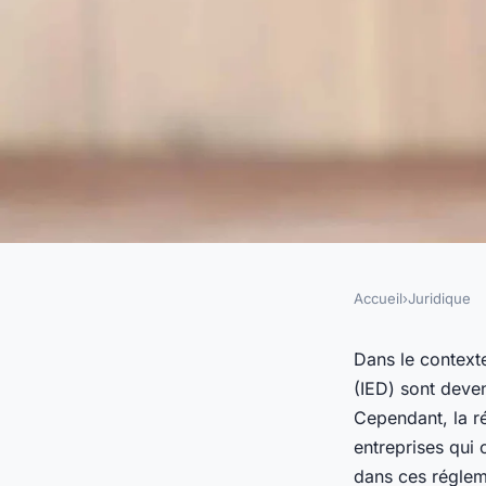
Accueil
›
Juridique
JURIDIQUE
Comment les entrep
Dans le context
(IED) sont deve
elles naviguer dans 
Cependant, la ré
entreprises qui 
dans ces régle