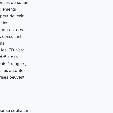
rises de se tenir
èglements
 peut devenir
etins
u courant des
s consultants
ons
les IED n’est
trôle des
ents étrangers,
 les autorités
rises peuvent
eprise souhaitant