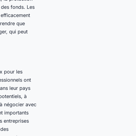
r des fonds. Les
r efficacement
prendre que
ger, qui peut
x pour les
essionnels ont
ans leur pays
potentiels, à
 à négocier avec
nt importants
s entreprises
 des