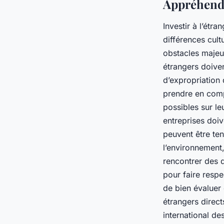
Appréhender
Investir à l’étr
différences cult
obstacles majeur
étrangers doiven
d’expropriation 
prendre en comp
possibles sur le
entreprises doiv
peuvent être ten
l’environnement,
rencontrer des d
pour faire respec
de bien évaluer
étrangers direct
international de