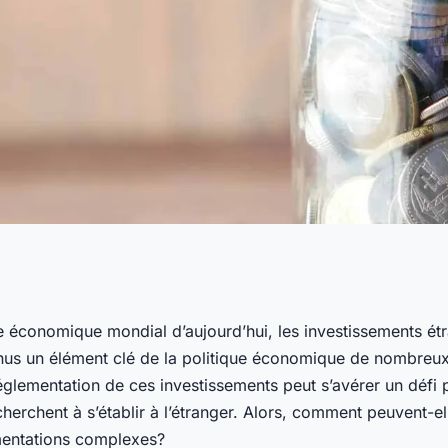
rises peuvent-
e économique mondial d’aujourd’hui, les investissements étr
nus un élément clé de la politique économique de nombreu
les
glementation de ces investissements peut s’avérer un défi 
cherchent à s’établir à l’étranger. Alors, comment peuvent-e
mentations complexes?