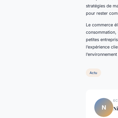
stratégies de m
pour rester com
Le commerce él
consommation, o
petites entrepri
l’expérience cli
l’environnement
Actu
EC
N
Ni