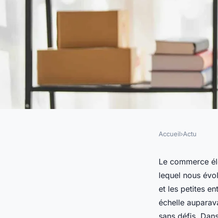
Accueil
›
Actu
ACTU
Quels sont les défis
Le commerce éle
lequel nous évol
pour les petites ent
et les petites 
échelle auparav
sans défis. Dans