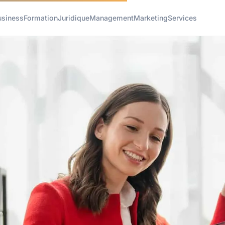
usiness
Formation
Juridique
Management
Marketing
Services