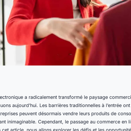
 et opportunités
ctronique a radicalement transformé le paysage commerci
uons aujourd’hui. Les barrières traditionnelles à l’entrée on
reprises de
entreprises peuvent désormais vendre leurs produits de con
ant inimaginable. Cependant, le passage au commerce en li
 cet article, nous allons explorer les défis et les opportunit