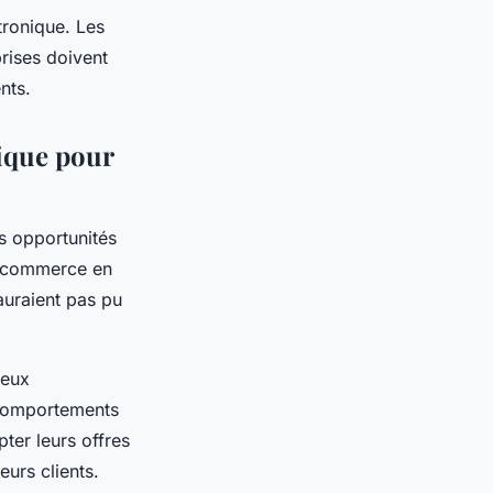
tronique. Les
prises doivent
nts.
nique pour
s opportunités
le commerce en
’auraient pas pu
ieux
 comportements
ter leurs offres
urs clients.