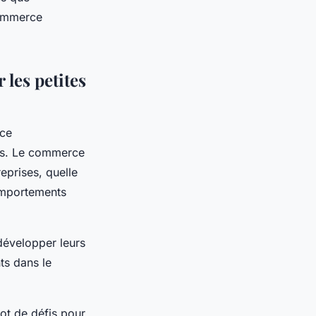
commerce
les petites
 ce
ts. Le commerce
eprises, quelle
comportements
développer leurs
nts dans le
ot de défis pour