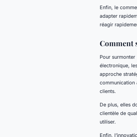
Enfin, le commer
adapter rapideme
réagir rapidem
Comment su
Pour surmonter l
électronique, l
approche stratég
communication a
clients.
De plus, elles d
clientèle de qua
utiliser.
Enfin, l’innovat