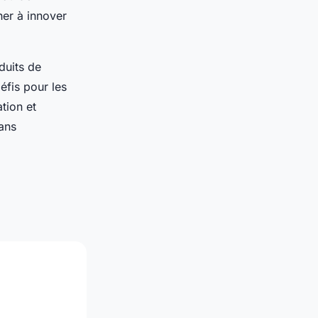
her à innover
duits de
éfis pour les
tion et
dans