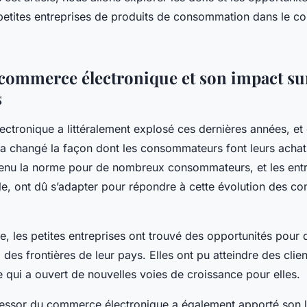
mation dans le
 petites entreprises de produits de consommation dans le 
que ?
 commerce électronique et son impact sur 
s
ctronique a littéralement explosé ces dernières années, et
 changé la façon dont les consommateurs font leurs acha
venu la norme pour de nombreux consommateurs, et les entr
ille, ont dû s’adapter pour répondre à cette évolution des 
, les petites entreprises ont trouvé des opportunités pour 
à des frontières de leur pays. Elles ont pu atteindre des clie
 qui a ouvert de nouvelles voies de croissance pour elles.
essor du commerce électronique a également apporté son l