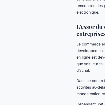
produits de consom
rencontrent les
commerce électroni
électronique.
L’essor du
Nicolas
•
22 janvier 2024
•
3 min de lecture
entreprise
Le commerce éle
développement a
en ligne est de
que soit leur ta
d’achat.
Dans ce contexte
activités au-del
monde entier, ce
Cependant, cet 