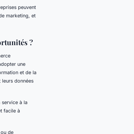
reprises peuvent
de marketing, et
rtunités ?
merce
 adopter une
ormation et de la
t leurs données
 service à la
t facile à
s ou de